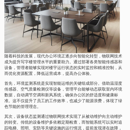
随着科技的发展，现代办公环境正逐步向智能化转型，物联网技术
成为提升写字楼管理水平的重要助力。通过部署各类智能传感器和
设备，管理者能够实现对楼宇运行状态的实时监控和精准控制，从
而优化资源配置，降低运营成本，提高办公体验。
首先，环境监测系统是实现智能运维的关键组成部分。借助温湿度
传感器、空气质量检测仪等设备，管理平台能够动态获取室内环境
数据，自动调节空调和新风系统，确保办公区的舒适度和健康标
准。这不仅提升了员工的工作效率，也减少了能源浪费，体现了绿
色节能的管理理念。
其次，设备状态监测通过物联网技术实现了从被动维护向主动维护
的转变。传统的设备维护多依赖定期检查，而智能系统可以实时追
踪电梯、照明、安防等关键设施的运行情况，提前发现潜在故障，