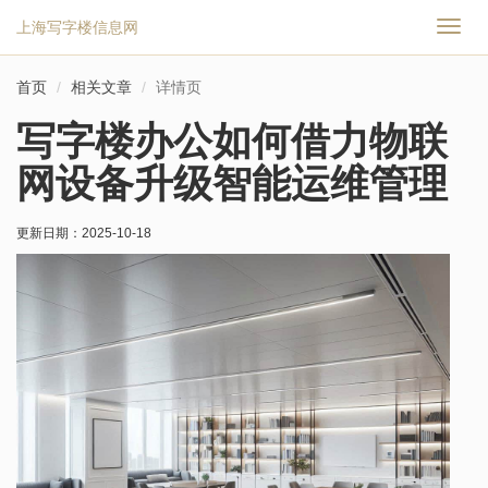
上海写字楼信息网
切
换
导
首页
相关文章
详情页
航
写字楼办公如何借力物联
网设备升级智能运维管理
更新日期：
2025-10-18