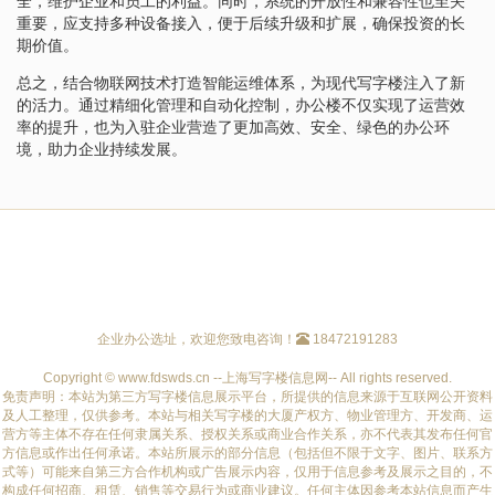
全，维护企业和员工的利益。同时，系统的开放性和兼容性也至关
重要，应支持多种设备接入，便于后续升级和扩展，确保投资的长
期价值。
总之，结合物联网技术打造智能运维体系，为现代写字楼注入了新
的活力。通过精细化管理和自动化控制，办公楼不仅实现了运营效
率的提升，也为入驻企业营造了更加高效、安全、绿色的办公环
境，助力企业持续发展。
企业办公选址，欢迎您致电咨询！
18472191283
Copyright © www.fdswds.cn --上海写字楼信息网-- All rights reserved.
免责声明：本站为第三方写字楼信息展示平台，所提供的信息来源于互联网公开资料
及人工整理，仅供参考。本站与相关写字楼的大厦产权方、物业管理方、开发商、运
营方等主体不存在任何隶属关系、授权关系或商业合作关系，亦不代表其发布任何官
方信息或作出任何承诺。本站所展示的部分信息（包括但不限于文字、图片、联系方
式等）可能来自第三方合作机构或广告展示内容，仅用于信息参考及展示之目的，不
构成任何招商、租赁、销售等交易行为或商业建议。任何主体因参考本站信息而产生