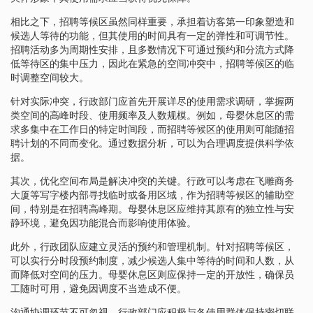
相比之下，招聘等候区虽然同样重要，承担着访客第一印象塑造和
候选人等待的功能，但其使用的时间具有一定的弹性和可调节性。
招聘活动多为周期性安排，且多数情况下可通过预约和分流方式降
低等待区的集中压力，因此在紧急的空间冲突中，招聘等候区的临
时调整空间较大。
针对实际冲突，行政部门应首先开展详尽的使用需求调研，掌握两
类空间的高峰时段、使用频率及人数规模。例如，母婴休息区的需
求多集中在工作日的特定时间段，而招聘等候区的使用则可能随招
聘计划的不同而变化。通过数据分析，可以为合理调度提供科学依
据。
其次，优化空间布局是解决冲突的关键。行政可以考虑在飞雕商务
大厦等写字楼内部寻找临时或备用区域，作为招聘等候区的辅助空
间，特别是在招聘高峰期。母婴休息区应维持其原有的独立性与安
静环境，避免因功能混合而影响使用体验。
此外，行政团队应建立灵活的预约和管理机制。针对招聘等候区，
可以实行分时段预约制度，减少候选人集中等待的时间和人数，从
而降低对空间的压力。母婴休息区则应保持一定的开放性，确保员
工随时可用，避免因调度不当造成不便。
沟通协调环节不可忽视。行政部门应积极与各使用群体保持密切联