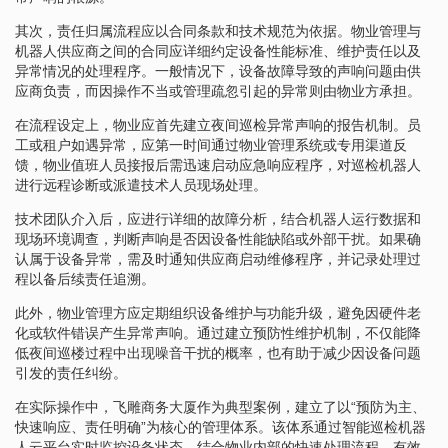
其次，责任归属流程应以合同条款和技术规范为依据。物业管理与
机器人供应商之间的合同应详细约定设备性能标准、维护责任以及
异常情况的处理程序。一般情况下，设备故障导致的声响问题由供
应商负责，而因操作不当或管理疏忽引起的异常则由物业方承担。
在流程设定上，物业应首先建立夜间巡检异常声响的报告机制。员
工或租户如遇异常，应第一时间通过物业管理系统或专用渠道反
馈，物业值班人员接报后需迅速启动应急响应程序，对巡检机器人
进行远程诊断或派遣技术人员现场处理。
技术团队介入后，应进行详细的故障分析，结合机器人运行数据和
现场环境调查，判断声响是否因设备性能缺陷或外部干扰。如果确
认属于设备异常，需及时通知供应商启动维修程序，并记录处理过
程以备后续责任追溯。
此外，物业管理方应定期组织设备维护与功能升级，避免因硬件老
化或软件错误产生异常声响。通过建立预防性维护机制，不仅能降
低夜间巡楼过程中出现噪音干扰的概率，也有助于减少因设备问题
引发的责任纠纷。
在实际操作中，飞雕商务大厦作为典型案例，建立了以“预防为主、
快速响应、责任明确”为核心的管理体系。该体系通过智能巡检机器
人云平台实时监控设备状态，结合物业内部的快速处理流程，有效