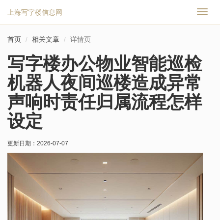
上海写字楼信息网
切
换
导
首页
相关文章
详情页
航
写字楼办公物业智能巡检
机器人夜间巡楼造成异常
声响时责任归属流程怎样
设定
更新日期：
2026-07-07